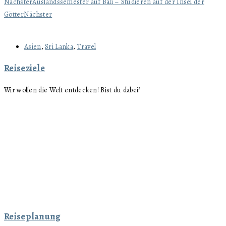
Nächster
Auslandssemester auf Bali – Studieren auf der Insel der
Götter
Nächster
Asien
,
Sri Lanka
,
Travel
Reiseziele
Wir wollen die Welt entdecken! Bist du dabei?
Reiseplanung