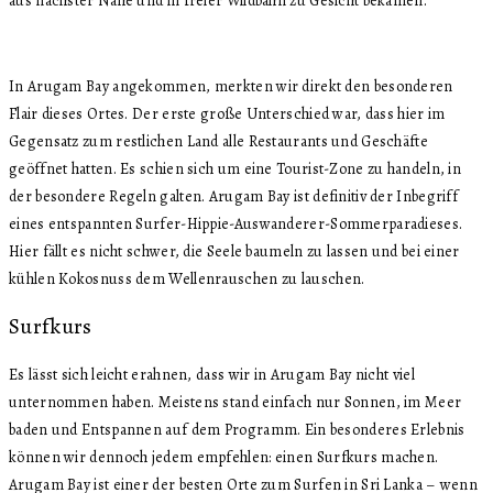
aus nächster Nähe und in freier Wildbahn zu Gesicht bekamen.
In Arugam Bay angekommen, merkten wir direkt den besonderen
Flair dieses Ortes. Der erste große Unterschied war, dass hier im
Gegensatz zum restlichen Land alle Restaurants und Geschäfte
geöffnet hatten. Es schien sich um eine Tourist-Zone zu handeln, in
der besondere Regeln galten. Arugam Bay ist definitiv der Inbegriff
eines entspannten Surfer-Hippie-Auswanderer-Sommerparadieses.
Hier fällt es nicht schwer, die Seele baumeln zu lassen und bei einer
kühlen Kokosnuss dem Wellenrauschen zu lauschen.
Surfkurs
Es lässt sich leicht erahnen, dass wir in Arugam Bay nicht viel
unternommen haben. Meistens stand einfach nur Sonnen, im Meer
baden und Entspannen auf dem Programm. Ein besonderes Erlebnis
können wir dennoch jedem empfehlen: einen Surfkurs machen.
Arugam Bay ist einer der besten Orte zum Surfen in Sri Lanka – wenn