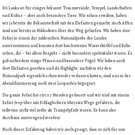
Sri Lanka ist für einiges bekannt: Traumstrände, Tempel, Landschaften
und Kultur – aber auch: besondere Tiere. Wie schon erwähnt, haben
wir ja bereits die Bekanntschaft mit den Elefanten gemacht. Auch Affen
sind uns bereits in Hikkaduwa über den Weg gelaufen. Wir haben eine
Safari in einem der zahlreichen Nationalparks des Landes
unternommen und konnten dort haufenweise Wasserbüffel und Rehe
sehen, die – bei allem Respekt – nicht besonders spektakulär waren. Es
gab außerdem einige Pfauen und besondere Vögel. Wir haben auch
dort Elefanten gesehen und als Highlight, nachdem wir den
Nationalpark eigentlich schon wieder verlassen hatten, sind uns in der
Abenddämmerung noch zwei Leoparden begegnet.
Die ganze Safari hat circa 7 Stunden gedauert und wir sind mit einem
Safari-Jeep über mit Schlaglöchern übersäte Wege gefahren, die
teilweise nicht viel mehr als Trampelpfade waren. Es kann also
durchaus anstrengend werden!
Nach dieser Erfahrung haben wir auch gesagt, dass es sich für uns