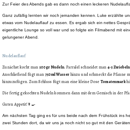
Zur Feier des Abends gab es dann noch einen leckeren Nudelaufl
Ganz zufällig lernten wir noch jemanden kennen. Luke erzählte uns,
etwas vom Nudelauflauf zu essen. Es ergab sich ein nettes Gespr
eigentliche Lounge so voll war und so folgte ein Filmabend mit ei
gelungener Abend.
Nudelauflauf
Zunächst kocht man
500gr Nudeln
. Parralel schneidet man
4-5 Zwiebeln
Anschließend fügt man
750ml Wasser
hinzu und schmeckt die Pfanne mi
hinzuzufügen. Zum Schluss fügt man eine kleine Dose
Tomatenmark
hi
Die fertig gekochten Nudeln kommen dann mit dem Gemisch in der Pfa
Guten Appetit!👨‍🍳
Am nächsten Tag ging es für uns beide nach dem Frühstück ins h
zwei Stunden dort, da wir uns ja noch nicht so gut mit den Geräte