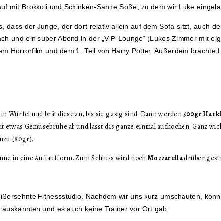
auf mit Brokkoli und Schinken-Sahne Soße, zu dem wir Luke eingel
 dass der Junge, der dort relativ allein auf dem Sofa sitzt, auch d
äch und ein super Abend in der „VIP-Lounge“ (Lukes Zimmer mit eig
nem Horrorfilm und dem 1. Teil von Harry Potter. Außerdem brachte L
in Würfel und brät diese an, bis sie glasig sind. Dann werden
500gr Hackf
t etwas Gemüsebrühe ab und lässt das ganze einmal aufkochen. Ganz wic
nzu (80gr).
nne in eine Auflaufform. Zum Schluss wird noch
Mozzarella
drüber gestr
eißersehnte Fitnessstudio. Nachdem wir uns kurz umschauten, konn
n auskannten und es auch keine Trainer vor Ort gab.