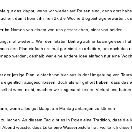
e gut das klappt, wenn wir wieder auf Reisen sind, denn dort haben
uchen, damit könnt ihr nun 2x die Woche Blogbeiträge erwarten, di
r im Namen von einem von uns geschrieben, nicht von beiden.
ng, mal wieder… Wer den letzten Beitrag aufmerksam gelesen hat, w
och den Plan einfach erstmal gar nicht zu arbeiten, um noch das r
napp werden, deshalb war eine andere Idee einfach nur eine Woch
st der jetzige Plan, einfach von hier aus in der Umgebung von Taur
ns eigentlich ausgeschlossen, doch als wir gehört haben, dass das 
selbst wenn nicht, machen wir insgesamt keinen Verlust und haben 
dann, wenn alles gut klappt am Montag anfangen zu können.
u lachen. An diesem Tag gibt es in Polen eine Tradition, dass die
 Abend wusste, dass Luke eine Wasserpistole hat, wollte ich diese 